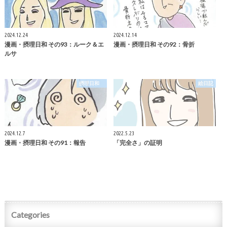
2024.12.24
2024.12.14
漫画・摂理日和 その93：ルーク＆エ
漫画・摂理日和 その92：骨折
ルサ
摂理日和
絵日記
2024.12.7
2022.5.23
漫画・摂理日和 その91：報告
「完全さ」の証明
Categories