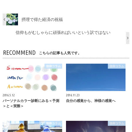
摂理で得た経済の祝福
信仰もがむしゃらに頑張ればいいという訳ではない
RECOMMEND
こちらの記事も人気です。
信仰コラム
信仰コラム
2016.5.12
2016.11.23
パーソナルカラー診断にみる＜予測
自分の感覚から、神様の感覚へ
＞と＜実際＞
信仰コラム
信仰コラム