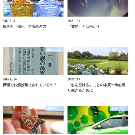
2017.8.18
2015.1.23
短所を「強化」する生き方
「霊的」とは何か？
信仰コラム
信仰コラム
2016.12.16
2019.7.13
摂理でお酒は禁止されているの？
「心を空ける」ことの本質ー御心通
り生きるために
信仰コラム
信仰コラム