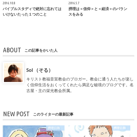
2016.10.8
2016.5.7
バイブルスタディで絶対に忘れては
摂理は＜信仰＞と＜経済＞のバラン
いけないたった１つのこと
スをみる
ABOUT
この記事をかいた人
Sol （そる）
キリスト教福音宣教会のブロガー。教会に通う人たちが楽し
く信仰生活をおくってくれたら満足な秘境のブログです。名
古屋・主の栄光教会所属。
NEW POST
このライターの最新記事
摂理日和
摂理日和